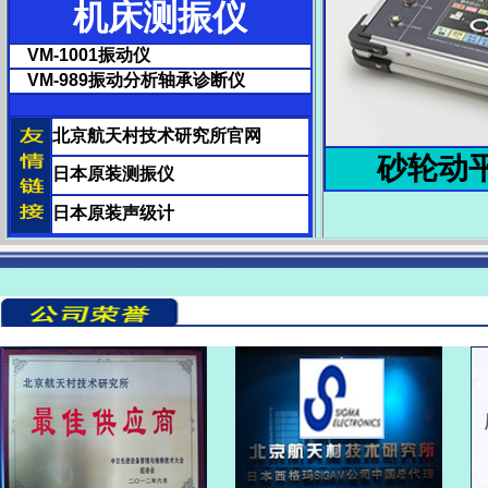
机床测振仪
VM-1001振动仪
VM-989振动分析轴承诊断仪
北京航天村技术研究所官网
砂轮动平
日本原装测振仪
日本原装声级计